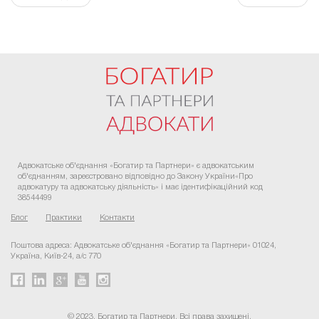
FaLang translation system by Faboba
Адвокатське об'єднання «Богатир та Партнери» є адвокатським
об'єднанням, зареєстровано відповідно до Закону України«Про
адвокатуру та адвокатську діяльність» і має ідентифікаційний код
38544499
Блог
Практики
Контакти
Поштова адреса: Адвокатське об'єднання «Богатир та Партнери» 01024,
Україна, Київ-24, а/с 770
© 2023. Богатир та Партнери. Всі права захищені.