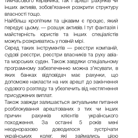
тимчасового керівника, так і арешт рахунків чи
інших активів, зобов’язання розкрити структуру
власності тощо.
Найбільш кропітким та цікавим є процес, який
передує цьому, — розшук активів. І тут фантазія і
майстерність юристів та інших спеціалістів
можуть розкриватись у повній мірі.
Серед таких інструментів — реєстри компаній,
судові реєстри, реєстри власників та руху авіа-
та морських суден. Також завдяки спеціальному
програмному забезпеченню можна з’ясувати, в
яких банках відповідач має рахунки, що
допоможе накласти на них арешт до закінчення
судового розгляду та убезпечить від нестягнення
присуджених виплат.
Також завжди залишається актуальним питання
розблокування арештованих з тих чи інших
причин рахунків клієнтів українського
походження. За останні 5 років мені
неодноразово доводилося зустрічати
українських колег, які займались цією