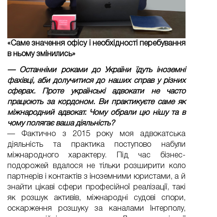
«Саме значення офісу і необхідності перебування
в ньому змінились»
— Останніми роками до України їдуть іноземні
фахівці, аби долучитися до наших справ у різних
сферах. Проте українські адвокати не часто
працюють за кордоном. Ви практикуєте саме як
міжнародний адвокат. Чому обрали цю нішу та в
чому полягає ваша діяльність?
— Фактично з 2015 року моя адвокатська
діяльність та практика поступово набули
міжнародного характеру. Під час бізнес-
подорожей вдалося не тільки розширити коло
партнерів і контактів з іноземними юристами, а й
знайти цікаві сфери професійної реалізації, такі
як розшук активів, міжнародні судові спори,
оскарження розшуку за каналами Інтерполу,