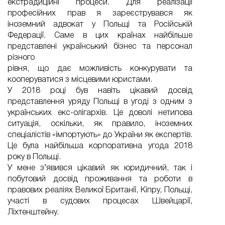
екстрадиційні процеси. Для реалізації
професійних прав я зареєструвався як
іноземний адвокат у Польщі та Російській
Федерації. Саме в цих країнах найбільше
представлені український бізнес та персонал
різного
рівня, що дає можливість конкурувати та
кооперуватися з місцевими юристами.
У 2018 році був навіть цікавий досвід
представлення уряду Польщі в угоді з одним з
українських екс-олігархів. Це доволі нетипова
ситуація, оскільки, як правило, іноземних
спеціалістів «імпортують» до України як експертів.
Це була найбільша корпоративна угода 2018
року в Польщі.
У мене з’явився цікавий як юридичний, так і
побутовий досвід проживання та роботи в
правових реаліях Великої Британії, Кіпру, Польщі,
участі в судових процесах Швейцарії,
Ліхтенштейну.