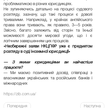
проблематикою в різних юрисдикціях.
Не зупиняючись детально на процесі судового
розгляду, зазначу, що такі процеси є доволі
тривалими. Наприклад, у країнах англійського
права вони тривають, як правило, 3—5 років.
Звісно, багато залежить від сторін та їхньої
можливості досягти мирової угоди, що і є
логічним завершенням цих процесів.
«Необережні заяви НКЦПФР уже є предметом
розгляду в суді іноземної юрисдикції»
— З якими юрисдикціями ви найчастіше
працюєте?
— Ми маємо позитивний досвід співпраці з
власниками українських та російських банків і
міжнародних
https://zib.com.ua/
Попередня
Наступна