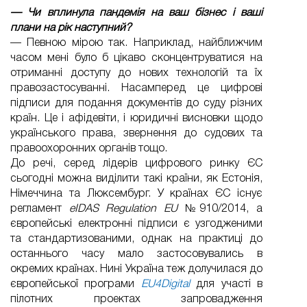
— Чи вплинула пандемія на ваш бізнес і ваші
плани на рік наступний?
— Певною мірою так. Наприклад, найближчим
часом мені було б цікаво сконцентруватися на
отриманні доступу до нових технологій та їх
правозастосуванні. Насамперед це цифрові
підписи для подання документів до суду різних
країн. Це і афідевіти, і юридичні висновки щодо
українського права, звернення до судових та
правоохоронних органів тощо.
До речі, серед лідерів цифрового ринку ЄС
сьогодні можна виділити такі країни, як Естонія,
Німеччина та Люксембург. У країнах ЄС існує
регламент
eIDAS Regulation EU
№910/2014, а
європейські електронні підписи є узгодженими
та стандартизованими, однак на практиці до
останнього часу мало застосовувались в
окремих країнах. Нині Україна теж долучилася до
європейської програми
EU4Digital
для участі в
пілотних проектах запровадження