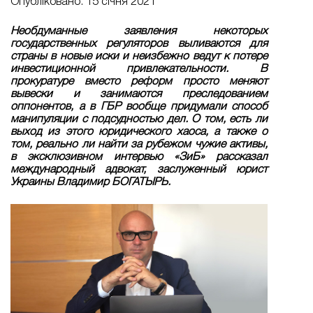
Опубліковано: 15 січня 2021
Необдуманные заявления некоторых
государственных регуляторов выливаются для
страны в новые иски и неизбежно ведут к потере
инвестиционной привлекательности. В
прокуратуре вместо реформ просто меняют
вывески и занимаются преследованием
оппонентов, а в ГБР вообще придумали способ
манипуляции с подсудностью дел. О том, есть ли
выход из этого юридического хаоса, а также о
том, реально ли найти за рубежом чужие активы,
в эксклюзивном интервью «ЗиБ» рассказал
международный адвокат, заслуженный юрист
Украины Владимир БОГАТЫРЬ.