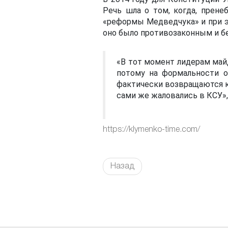
Речь шла о том, когда, прен
«реформы Медведчука» и при э
оно было противозаконным и б
«В тот момент лидерам май
потому на формальности о
фактически возвращаются к
сами же жаловались в КСУ»,
https://klymenko-time.com/
Назад
FaLang translation system by Faboba