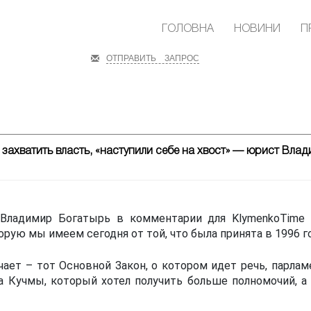
ГОЛОВНА
НОВИНИ
П
ОТПРАВИТЬ ЗАПРОС
захватить власть, «наступили себе на хвост» — юрист Вл
Владимир Богатырь в комментарии для KlymenkoTime р
орую мы имеем сегодня от той, что была принята в 1996 го
ает – тот Основной Закон, о котором идет речь, парла
 Кучмы, который хотел получить больше полномочий, а