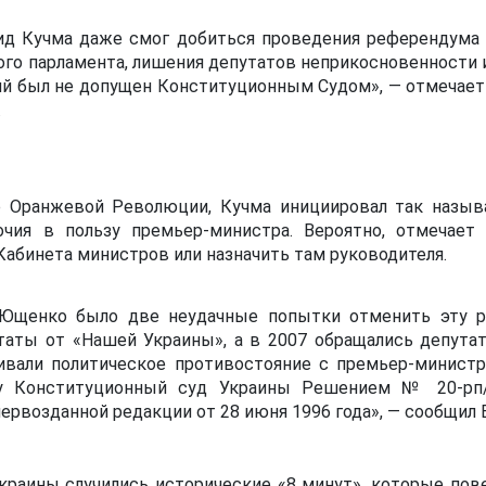
ид Кучма даже смог добиться проведения референдума 
ого парламента, лишения депутатов неприкосновенности 
рий был не допущен Конституционным Судом», — отмечает
.
гар Оранжевой Революции, Кучма инициировал так назы
очия в пользу премьер-министра. Вероятно, отмечает
абинета министров или назначить там руководителя.
 Ющенко было две неудачные попытки отменить эту р
таты от «Нашей Украины», а в 2007 обращались депута
ивали политическое противостояние с премьер-минист
у Конституционный суд Украины Решением № 20-рп/
ервозданной редакции от 28 июня 1996 года», — сообщил 
Украины случились исторические «8 минут», которые пов