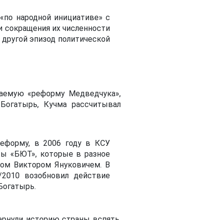
«по народной инициативе» с
и сокращения их численности
 другой эпизод политической
ваемую «реформу Медведчука»,
 Богатырь, Кучма рассчитывал
еформу, в 2006 году в КСУ
ты «БЮТ», которые в разное
ром Виктором Януковичем. В
2010 возобновил действие
Богатырь.
ернули историю страны вспять.