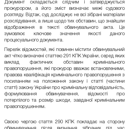
Документ складається слідчим і затверджується
прокурором, а його зміст визначає межі судового
розгляду. Відтак, суд досліджує не всі зібрані матеріали
розслідування, а лише щодо тих обставин, що знайшли
відображення в тексті обвинувального акта. Це
зумовлює ключове значення якості даного
процесуального документа.
Перелік відомостей, які повинен містити обвинувальний
акт чітко визначені статтею 291 КПК України, серед яких
виклад фактичних обставин кримінального
правопорушення, які прокурор вважає встановленими,
правова кваліфікація кримінального правопорушення з
посиланням на положення закону і статті (частини
статті) закону України про кримінальну відповідальність,
формулювання обвинувачення, відомості про
потерпілого та розмір шкоди, завданої кримінальним
правопорушенням.
Своєю чергою стаття 290 КПК покладає на сторону
обвинувачення після визнання зібраних під час