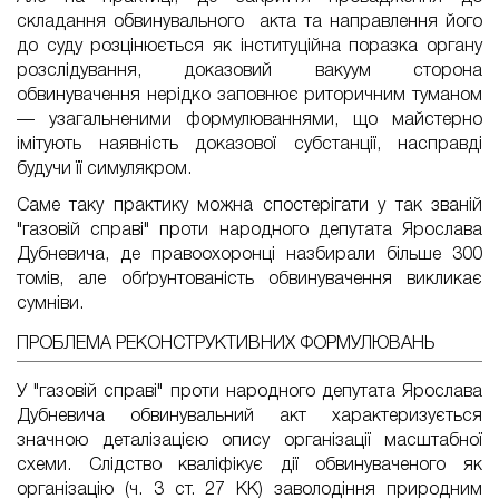
складання обвинувального акта та направлення його
до суду розцінюється як інституційна поразка органу
розслідування, доказовий вакуум сторона
обвинувачення нерідко заповнює риторичним туманом
— узагальненими формулюваннями, що майстерно
імітують наявність доказової субстанції, насправді
будучи її симулякром.
Саме таку практику можна спостерігати у так званій
"газовій справі" проти народного депутата Ярослава
Дубневича, де правоохоронці назбирали більше 300
томів, але обґрунтованість обвинувачення викликає
сумніви.
ПРОБЛЕМА РЕКОНСТРУКТИВНИХ ФОРМУЛЮВАНЬ
У "газовій справі" проти народного депутата Ярослава
Дубневича обвинувальний акт характеризується
значною деталізацією опису організації масштабної
схеми. Слідство кваліфікує дії обвинуваченого як
організацію (ч. 3 ст. 27 КК) заволодіння природним