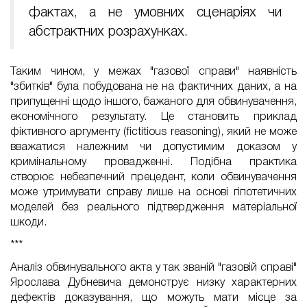
фактах, а не умовних сценаріях чи
абстрактних розрахунках.
Таким чином, у межах "газової справи" наявність
"збитків" була побудована не на фактичних даних, а на
припущенні щодо іншого, бажаного для обвинувачення,
економічного результату. Це становить приклад
фіктивного аргументу (fictitious reasoning), який не може
вважатися належним чи допустимим доказом у
кримінальному провадженні. Подібна практика
створює небезпечний прецедент, коли обвинувачення
може утримувати справу лише на основі гіпотетичних
моделей без реального підтвердження матеріальної
шкоди.
***
Аналіз обвинувального акта у так званій "газовій справі"
Ярослава Дубневича демонструє низку характерних
дефектів доказування, що можуть мати місце за