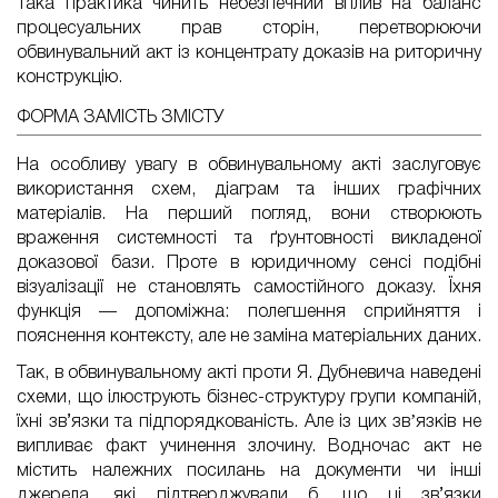
Така практика чинить небезпечний вплив на баланс
процесуальних прав сторін, перетворюючи
обвинувальний акт із концентрату доказів на риторичну
конструкцію.
ФОРМА ЗАМІСТЬ ЗМІСТУ
На особливу увагу в обвинувальному акті заслуговує
використання схем, діаграм та інших графічних
матеріалів. На перший погляд, вони створюють
враження системності та ґрунтовності викладеної
доказової бази. Проте в юридичному сенсі подібні
візуалізації не становлять самостійного доказу. Їхня
функція — допоміжна: полегшення сприйняття і
пояснення контексту, але не заміна матеріальних даних.
Так, в обвинувальному акті проти Я. Дубневича наведені
схеми, що ілюструють бізнес-структуру групи компаній,
їхні зв’язки та підпорядкованість. Але із цих звʼязків не
випливає факт учинення злочину. Водночас акт не
містить належних посилань на документи чи інші
джерела, які підтверджували б, що ці зв’язки