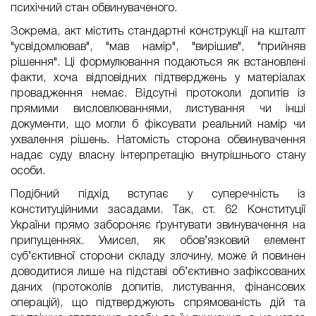
психічний стан обвинуваченого.
Зокрема, акт містить стандартні конструкції на кшталт
"усвідомлював", "мав намір", "вирішив", "прийняв
рішення". Ці формулювання подаються як встановлені
факти, хоча відповідних підтверджень у матеріалах
провадження немає. Відсутні протоколи допитів із
прямими висловлюваннями, листування чи інші
документи, що могли б фіксувати реальний намір чи
ухвалення рішень. Натомість сторона обвинувачення
надає суду власну інтерпретацію внутрішнього стану
особи.
Подібний підхід вступає у суперечність із
конституційними засадами. Так, ст. 62 Конституції
України прямо забороняє ґрунтувати звинувачення на
припущеннях. Умисел, як обов’язковий елемент
суб’єктивної сторони складу злочину, може й повинен
доводитися лише на підставі об’єктивно зафіксованих
даних (протоколів допитів, листування, фінансових
операцій), що підтверджують спрямованість дій та