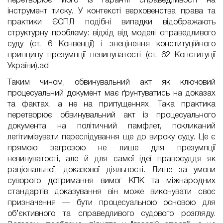
перетворює його із гарантії справедливості на
інструмент тиску. У контексті верховенства права та
практики ЄСПЛ подібні випадки відображають
структурну проблему: відхід від моделі справедливого
суду (ст. 6 Конвенції) і знецінення конституційного
принципу презумпції невинуватості (ст. 62 Конституції
України).ad
Таким чином, обвинувальний акт як ключовий
процесуальний документ має ґрунтуватись на доказах
та фактах, а не на припущеннях. Така практика
перетворює обвинувальний акт із процесуального
документа на політичний памфлет, покликаний
легітимізувати переслідування ще до вироку суду. Це є
прямою загрозою не лише для презумпції
невинуватості, але й для самої ідеї правосуддя як
раціональної, доказової діяльності. Лише за умови
суворого дотримання вимог КПК та міжнародних
стандартів доказування він може виконувати своє
призначення — бути процесуальною основою для
об’єктивного та справедливого судового розгляду.