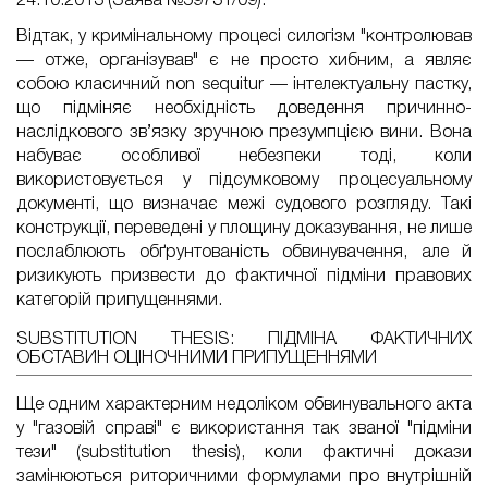
24.10.2013 (Заява №59731/09).
Відтак, у кримінальному процесі силогізм "контролював
— отже, організував" є не просто хибним, а являє
собою класичний non sequitur — інтелектуальну пастку,
що підміняє необхідність доведення причинно-
наслідкового зв’язку зручною презумпцією вини. Вона
набуває особливої небезпеки тоді, коли
використовується у підсумковому процесуальному
документі, що визначає межі судового розгляду. Такі
конструкції, переведені у площину доказування, не лише
послаблюють обґрунтованість обвинувачення, але й
ризикують призвести до фактичної підміни правових
категорій припущеннями.
SUBSTITUTION THESIS: ПІДМІНА ФАКТИЧНИХ
ОБСТАВИН ОЦІНОЧНИМИ ПРИПУЩЕННЯМИ
Ще одним характерним недоліком обвинувального акта
у "газовій справі" є використання так званої "підміни
тези" (substitution thesis), коли фактичні докази
замінюються риторичними формулами про внутрішній