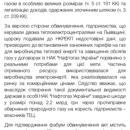
газом в особливо великих розмірах (ч. 5 ст. 191 КК) та
легалізацію доходів, одержаних злочинним шляхом (ч. 3
ст. 209 КК).
За версією сторони обвинувачення, підприємства, що
керували двома теплоелектроцентралями на Львівщині,
щороку подавали до НКРЕКП недостовірні дані, що
призводило до встановлення занижених тарифів на газ
для виробництва теплової енергії та завищення обсягів
газу у договорах із НАК "Нафтогаз України" порівняно з
реальними потребами для цієї мети. Частина
отриманого ресурсу використовувалася для
виробництва електроенергії, яка реалізовувалася на
ринку за комерційними цінами. Слідство вважає, що
внаслідок створення такої документальної видимості
державі в особі НАК "Нафтогаз України" завдано шкоди
у розмірі понад 2,2 млрд грн через протиправне
обернення природного газу на користь підприємств –
власників ТЕЦ.
Для підтвердження фабули обвинувачення акт містить