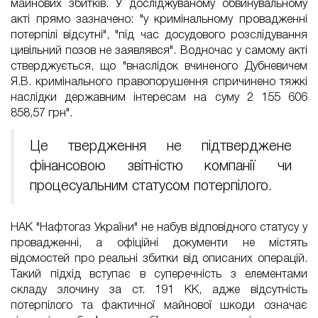
майнових збитків. У досліджуваному обвинувальному
акті прямо зазначено: "у кримінальному провадженні
потерпілі відсутні", "під час досудового розслідування
цивільний позов не заявлявся". Водночас у самому акті
стверджується, що "внаслідок вчиненого Дубневичем
Я.В. кримінального правопорушення спричинено тяжкі
наслідки державним інтересам на суму 2 155 606
858,57 грн".
Це твердження не підтверджене
фінансовою звітністю компанії чи
процесуальним статусом потерпілого.
НАК "Нафтогаз України" не набув відповідного статусу у
провадженні, а офіційні документи не містять
відомостей про реальні збитки від описаних операцій.
Такий підхід вступає в суперечність з елементами
складу злочину за ст. 191 КК, адже відсутність
потерпілого та фактичної майнової шкоди означає