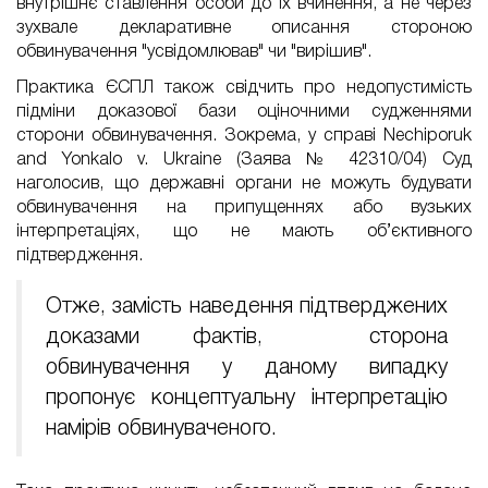
внутрішнє ставлення особи до їх вчинення, а не через
зухвале декларативне описання стороною
обвинувачення "усвідомлював" чи "вирішив".
Практика ЄСПЛ також свідчить про недопустимість
підміни доказової бази оціночними судженнями
сторони обвинувачення. Зокрема, у справі Nechiporuk
and Yonkalo v. Ukraine (Заява № 42310/04) Суд
наголосив, що державні органи не можуть будувати
обвинувачення на припущеннях або вузьких
інтерпретаціях, що не мають об’єктивного
підтвердження.
Отже, замість наведення підтверджених
доказами фактів, сторона
обвинувачення у даному випадку
пропонує концептуальну інтерпретацію
намірів обвинуваченого.