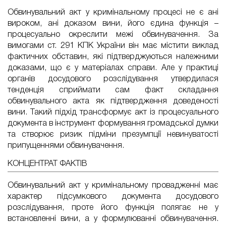
Обвинувальний акт у кримінальному процесі не є ані
вироком, ані доказом вини, його єдина функція –
процесуально окреслити межі обвинувачення. За
вимогами ст. 291 КПК України він має містити виклад
фактичних обставин, які підтверджуються належними
доказами, що є у матеріалах справи. Але у практиці
органів досудового розслідування утвердилася
тенденція сприймати сам факт складання
обвинувального акта як підтвердження доведеності
вини. Такий підхід трансформує акт із процесуального
документа в інструмент формування громадської думки
та створює ризик підміни презумпції невинуватості
припущеннями обвинувачення.
КОНЦЕНТРАТ ФАКТІВ
Обвинувальний акт у кримінальному провадженні має
характер підсумкового документа досудового
розслідування, проте його функція полягає не у
встановленні вини, а у формулюванні обвинувачення.