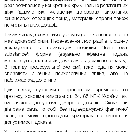
реалізовувалися у конкретних кримінально релевантних
діях (дорученнях, укладених договорах, виконаних
фінансових операціях тощо), матеріали справи також
не містять таких доказів.
Таким чином, схема виконує функцію пояснення, але не
має доказової сили. Перенесення ілюстрації в площину
доказування є прикладом помилки "form over
substance": форма (візуально ефектна подача
матеріалу) подається як доказ змісту (реального факту).
З погляду процесуальної економії, таке подання може
справляти значний психологічний вплив, але не
наближає суд до істини.
Цей підхід суперечить принципам кримінального
процесу, зокрема вимогам ст. 84, 85 КПК України, які
визначають допустимі джерела доказів. Схема чи
діаграма сама по собі, без підтверджуючої фактичної
бази, не може відповідати критеріям належності й
допустимості доказів.