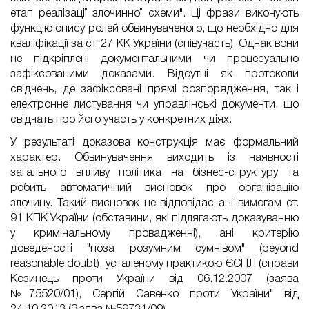
етап реалізації злочинної схеми". Ці фрази виконують
функцію опису ролей обвинуваченого, що необхідно для
кваліфікації за ст. 27 КК України (співучасть). Однак вони
не підкріплені документальними чи процесуально
зафіксованими доказами. Відсутні як протоколи
свідчень, де зафіксовані прямі розпорядження, так і
електронне листування чи управлінські документи, що
свідчать про його участь у конкретних діях.
У результаті доказова конструкція має формальний
характер. Обвинувачення виходить із наявності
загального впливу політика на бізнес-структуру та
робить автоматичний висновок про організацію
злочину. Такий висновок не відповідає ані вимогам ст.
91 КПК України (обставини, які підлягають доказуванню
у кримінальному провадженні), ані критерію
доведеності "поза розумним сумнівом" (beyond
reasonable doubt), усталеному практикою ЄСПЛ (справи
Козинець проти України від 06.12.2007 (заява
№75520/01), Сергій Савенко проти України" від