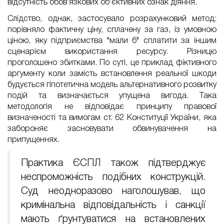
відсутність обов’язкових об’єктивних ознак діяння.
Слідство, однак, застосувало розрахунковий метод:
порівняло фактичну ціну, сплачену за газ, із умовною
ціною, яку підприємства "мали б" сплатити за іншим
сценарієм використання ресурсу. Різницю
проголошено збитками. По суті, це приклад фіктивного
аргументу коли замість встановлення реальної шкоди
будується гіпотетична модель альтернативного розвитку
подій та визначається упущена вигода. Така
методологія не відповідає принципу правової
визначеності та вимогам ст. 62 Конституції України, яка
забороняє засновувати обвинувачення на
припущеннях.
Практика ЄСПЛ також підтверджує
неспроможність подібних конструкцій.
Суд неодноразово наголошував, що
кримінальна відповідальність і санкції
мають ґрунтуватися на встановлених