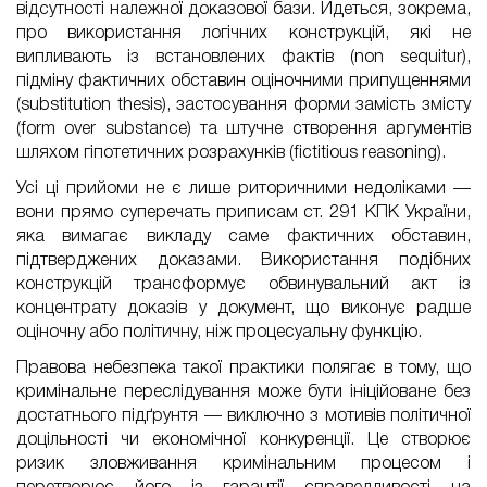
відсутності належної доказової бази. Йдеться, зокрема,
про використання логічних конструкцій, які не
випливають із встановлених фактів (non sequitur),
підміну фактичних обставин оціночними припущеннями
(substitution thesis), застосування форми замість змісту
(form over substance) та штучне створення аргументів
шляхом гіпотетичних розрахунків (fictitious reasoning).
Усі ці прийоми не є лише риторичними недоліками —
вони прямо суперечать приписам ст. 291 КПК України,
яка вимагає викладу саме фактичних обставин,
підтверджених доказами. Використання подібних
конструкцій трансформує обвинувальний акт із
концентрату доказів у документ, що виконує радше
оціночну або політичну, ніж процесуальну функцію.
Правова небезпека такої практики полягає в тому, що
кримінальне переслідування може бути ініційоване без
достатнього підґрунтя — виключно з мотивів політичної
доцільності чи економічної конкуренції. Це створює
ризик зловживання кримінальним процесом і