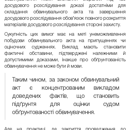
досудового розслідування доказі достатніми для
складання обвинувального акта та завершення
досудового розслідування обов’язок повного розкриття
матеріалів досудового розслідування стороні захисту.
Сукупність цих вимог має на меті унеможливлення
побудови обвинувального акта на припущеннях чи
оціночних судженнях. Виклад мають становити
фактичні обставини, підтверджені належними й
допустимими доказами, інакше про обґрунтованість
обвинувачення не може бути й мови.
Таким чином, за законом обвинувальний
акт є концентрованим викладом
доведених фактів, що становить
підґрунтя для оцінки судом
обґрунтованості обвинувачення.
Але на практиці, де закриття провадження до