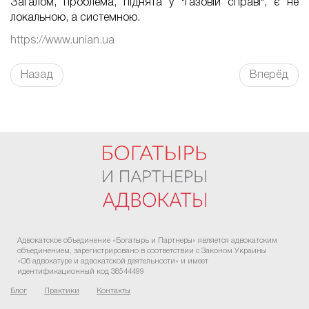
Загалом, проблема, піднята у "газовій справі", є не
локальною, а системною.
https://www.unian.ua
Назад
Вперёд
FaLang translation system by Faboba
Адвокатское объединение «Богатырь и Партнеры» является адвокатским
объединением, зарегистрировано в соответствии с Законом Украины
«Об адвокатуре и адвокатской деятельности» и имеет
идентификационный код 38544499
Блог
Практики
Контакты