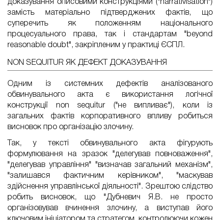
доказування описовими конструкціями ("narrativisation")
замість матеріально підтверджених фактів, що
суперечить як положенням національного
процесуального права, так і стандартам "beyond
reasonable doubt", закріпленим у практиці ЄСПЛ.
NON SEQUITUR ЯК ДЕФЕКТ ДОКАЗУВАННЯ
Одним із системних дефектів аналізованого
обвинувального акта є використання логічної
конструкції non sequitur ("не випливає"), коли із
загальних фактів корпоративного впливу робиться
висновок про організацію злочину.
Так, у тексті обвинувального акта фігурують
формулювання на зразок "делегував повноваження",
"делегував управління" "визначав загальний механізм",
"залишався фактичним керівником", "маскував
здійснення управлінської діяльності". Зрештою слідство
робить висновок, що "Дубневич Я.В. не просто
організовував вчинення злочину, а виступав його
ключовим ініціатором та стратегом, контролюючи кожен