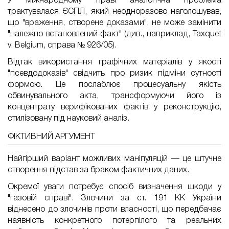
У міжнародному праві аналогічна проблема
трактувалася ЄСПЛ, який неодноразово наголошував,
що "враження, створене доказами", не може замінити
"належно встановлений факт" (див., наприклад, Taxquet
v. Belgium, справа № 926/05).
Відтак використання графічних матеріалів у якості
"псевдодоказів" свідчить про ризик підміни сутності
формою. Це послаблює процесуальну якість
обвинувального акта, трансформуючи його із
концентрату верифікованих фактів у реконструкцію,
стилізовану під науковий аналіз.
ФІКТИВНИЙ АРГУМЕНТ
Найгірший варіант можливих маніпуляцій — це штучне
створення підстав за браком фактичних даних.
Окремої уваги потребує спосіб визначення шкоди у
"газовій справі". Злочини за ст. 191 КК України
віднесено до злочинів проти власності, що передбачає
наявність конкретного потерпілого та реальних