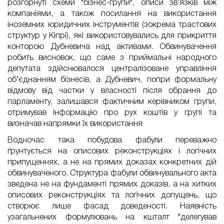
розгорнуті схеми "бізнес-групи", описи зв’язків між
компаніями, а також посилання на використання
іноземних юридичних інструментів (зокрема трастових
структур у Кіпрі), які використовувались для прикриття
конторою Дубневича над активами. Обвинувачення
робить висновок, що саме з приймальні народного
депутата здійснювалося централізоване управління
об’єднанням бізнесів, а Дубневич, попри формальну
відмову від частки у власності після обрання до
парламенту, залишався фактичним керівником групи,
отримував інформацію про рух коштів у групі та
визначав напрямки їх використання
Водночас така побудова фабули переважно
ґрунтується на описових реконструкціях і логічних
припущеннях, а не на прямих доказах конкретних дій
обвинуваченого. Структура фабули обвинувального акта
зведена не на фундаменті прямих доказів, а на хитких
описових реконструкціях та логічних допущень, що
створює лише фасад доведеності. Наявність
узагальнених формулювань на кшталт "делегував