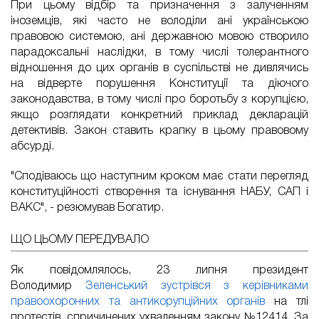
При цьому відбір та призначення з залученням
іноземців, які часто не володіли ані українською
правовою системою, ані державною мовою створило
парадоксальні наслідки, в тому числі толерантного
відношення до цих органів в суспільстві не дивлячись
на відверте порушення Конституції та діючого
законодавства, в тому числі про боротьбу з корупцією,
якщо розглядати конкретний приклад декларацій
детективів. Закон ставить крапку в цьому правовому
абсурді.
"Сподіваюсь що наступним кроком має стати перегляд
конституційності створення та існування НАБУ, САП і
ВАКС", - резюмував Богатир.
ЩО ЦЬОМУ ПЕРЕДУВАЛО
Як повідомлялось, 23 липня президент
Володимир
Зеленський зустрівся з керівниками
правоохоронних та антикорупційних органів
на тлі
протестів, спричинених ухваленням закону №12414. За