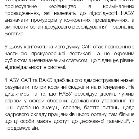
"Генеральний прокурор набув прав здійснювати
процесуальне керівництво в кримінальних
провадженнях, які належать до підслідності НАБУ,
визначати прокурорів у конкретних провадженнях, а
змінювати орган досудового розслідування", - зазначив
Богатир.
У цьому контексті, на його думку, САП стає повноцінною
частиною прокурорської вертикалі, а не окремим
суб’єктом з невизначеним статусом, що підвищує рівень
відповідальності в системі.
"НАБУ, САП та ВАКС здебільшого демонстрували низькі
результати, попри космічні бюджети на їх існування. Не
дивлячись на те, що НАБУ розслідує досить чутливі
справи у сфери оборони, державного управління та
інші суспільно значущі справи, багато питань щодо
кадрового складу працівників цього органу, там більше
що ці особи мають доступ до державної таємниці", -
продовжує він.