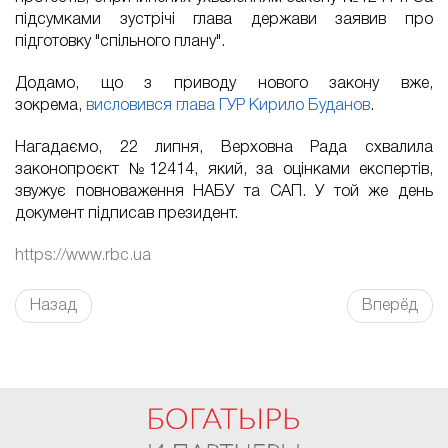
підсумками зустрічі глава держави заявив про
підготовку "спільного плану".
Додамо, що з приводу нового закону вже,
зокрема,
висловився глава ГУР Кирило Буданов
.
Нагадаємо, 22 липня, Верховна Рада схвалила
законопроєкт №12414, який, за оцінками експертів,
звужує повноваження НАБУ та САП. У той же день
документ підписав президент.
https://www.rbc.ua
Назад
Вперёд
FaLang translation system by Faboba