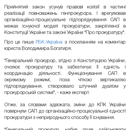
Прийнятий закон усунув правові колізії в частині
реалізації повноважень генпрокурора. І врегулював
організаційно-процесуальне підпорядкування САП в
межах існуючої моделі прокуратури, закріпленої в
Конституції України та законі України "Про прокуратуру".
Про це пише
РБК-Україна
з посиланням на коментар
юриста
Володимира Богатиря.
"Генеральний прокурор, згідно з Конституцією України,
очолює прокуратуру та забезпечує її єдність і
координацію діяльності. Функціонування САП в
окремому режимі, поза чіткою вертикаллю
підпорядкування, створювало штучний дуалізм у
прокурорській системі", - каже експерт.
Отже, за словами адвоката, зміни до КПК України
повернули САП до організаційно-процесуальної єдності
прокуратури з неприроднього способу її існування.