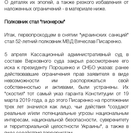
О деталях их эпопей, а также резкого избавления от
наложенных ограничений - в материале ниже.
Полковник стал "пионером"
Итак, первопроходцем в снятии "украинских санкций"
стал 52-летний полковник МВД Вячеслав Писаренко.
5 апреля Кассационный административный суд в
составе Верховного суда закрыл рассмотрение его
иска к президенту Порошенко и СНБО указав: ранее
действовавшие ограничения прав заявителя в виде
невозможности им распоряжаться свой
собственностью и активами, были устранены. Их
"скостил" тот самый указ гаранта Конституции от 19
марта 2019 года, а до этого Писаренко на протяжении
трех лет значился как лицо, чьи действия "создают
реальные и/или потенциальные угрозы национальным
интересам, национальной безопасности, суверенитету
и территориальной целостности Украины", а также в