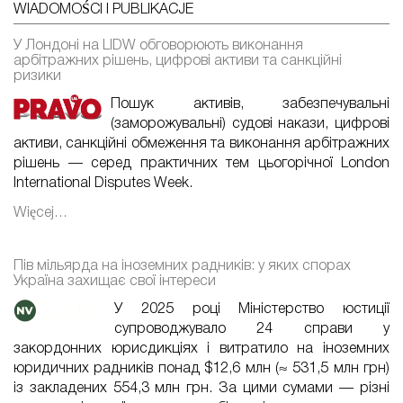
WIADOMOŚCI I PUBLIKACJE
У Лондоні на LIDW обговорюють виконання
арбітражних рішень, цифрові активи та санкційні
ризики
Пошук активів, забезпечувальні
(заморожувальні) судові накази, цифрові
активи, санкційні обмеження та виконання арбітражних
рішень — серед практичних тем цьогорічної London
International Disputes Week.
Więcej…
Пів мільярда на іноземних радників: у яких спорах
Україна захищає свої інтереси
У 2025 році Міністерство юстиції
супроводжувало 24 справи у
закордонних юрисдикціях і витратило на іноземних
юридичних радників понад $12,6 млн (≈ 531,5 млн грн)
із закладених 554,3 млн грн. За цими сумами — різні