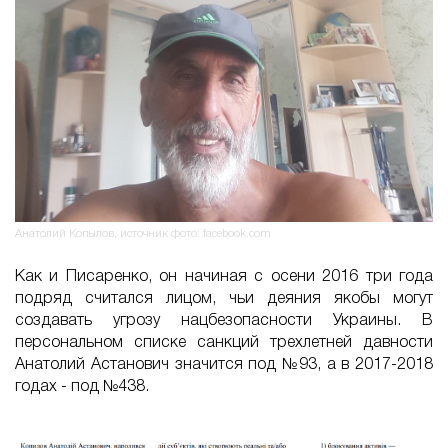
Анатолий Копылов, источник фото: facebook.com
Как и Писаренко, он начиная с осени 2016 три года
подряд считался лицом, чьи деяния якобы могут
создавать угрозу нацбезопасности Украины. В
персональном списке санкций трехлетней давности
Анатолий Астанович значится под №93, а в 2017-2018
годах - под №438.