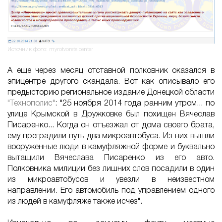
Источник фото: myrotvorets.center
А еще через месяц отставной полковник оказался в
эпицентре другого скандала. Вот как описывало его
предысторию региональное издание Донецкой области
"Технополис"
: "25 ноября 2014 года ранним утром... по
улице Крымской в Дружковке был похищен Вячеслав
Писаренко... Когда он отъезжал от дома своего брата,
ему преградили путь два микроавтобуса. Из них вышли
вооруженные люди в камуфляжной форме и буквально
вытащили Вячеслава Писаренко из его авто.
Полковника милиции без лишних слов посадили в один
из микроавтобусов и увезли в неизвестном
направлении. Его автомобиль под управлением одного
из людей в камуфляже также исчез".