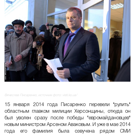
Вячеслав Писаренко, источник фото: visti.ks.ua/
15 января 2014 года Писаренко перевели "рулить"
областным главком милиции Херсонщины, откуда он
был уволен сразу после победы "евромайдановцев"
новым министром Арсеном Аваковым. И уже в мае 2014
года его фамилия была озвучена рядом СМИ