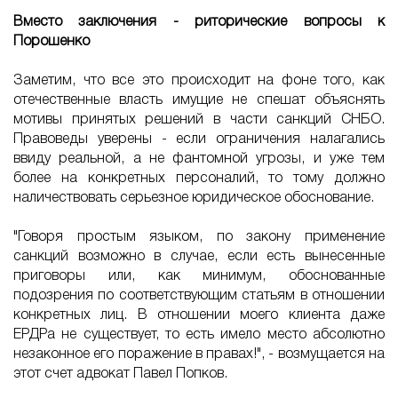
Вместо заключения - риторические вопросы к
Порошенко
Заметим, что все это происходит на фоне того, как
отечественные власть имущие не спешат объяснять
мотивы принятых решений в части санкций СНБО.
Правоведы уверены - если ограничения налагались
ввиду реальной, а не фантомной угрозы, и уже тем
более на конкретных персоналий, то тому должно
наличествовать серьезное юридическое обоснование.
"Говоря простым языком, по закону применение
санкций возможно в случае, если есть вынесенные
приговоры или, как минимум, обоснованные
подозрения по соответствующим статьям в отношении
конкретных лиц. В отношении моего клиента даже
ЕРДРа не существует, то есть имело место абсолютно
незаконное его поражение в правах!", - возмущается на
этот счет адвокат Павел Попков.