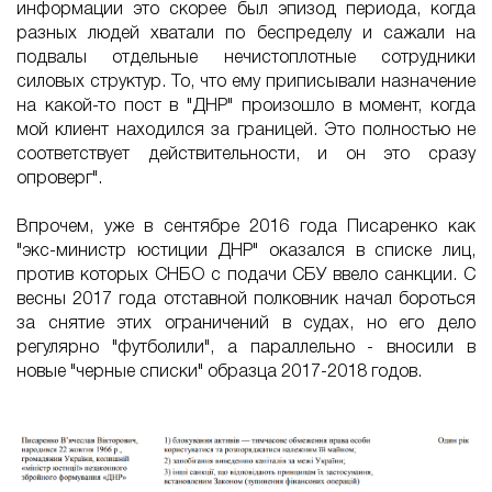
информации это скорее был эпизод периода, когда
разных людей хватали по беспределу и сажали на
подвалы отдельные нечистоплотные сотрудники
силовых структур. То, что ему приписывали назначение
на какой-то пост в "ДНР" произошло в момент, когда
мой клиент находился за границей. Это полностью не
соответствует действительности, и он это сразу
опроверг".
Впрочем, уже в сентябре 2016 года Писаренко как
"экс-министр юстиции ДНР" оказался в списке лиц,
против которых СНБО с подачи СБУ ввело санкции. С
весны 2017 года отставной полковник начал бороться
за снятие этих ограничений в судах, но его дело
регулярно "футболили", а параллельно - вносили в
новые "черные списки" образца 2017-2018 годов.