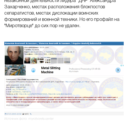
незаконной деятельности лидера "ДНР" Александра
Захарченко, местах расположения блокпостов
сепаратистов, местах дислокации воинских
формирований и военной техники. Но его профайл на
"Миротворце" до сих пор не удален.
Источник фото: myrotvorets.center