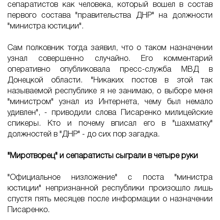
сепаратистов как человека, который вошел в состав
первого состава "правительства ДНР" на должности
"министра юстиции".
Сам полковник тогда заявил, что о таком назначении
узнал совершенно случайно. Его комментарий
оперативно опубликовала пресс-служба МВД в
Донецкой области. "Никаких постов в этой так
называемой республике я не занимаю, о выборе меня
"министром" узнал из Интернета, чему был немало
удивлен", - приводили слова Писаренко милицейские
спикеры. Кто и почему вписал его в "шахматку"
должностей в "ДНР" - до сих пор загадка.
"Миротворец" и сепаратисты сыграли в четыре руки
"Официальное низложение" с поста "министра
юстиции" непризнанной республики произошло лишь
спустя пять месяцев после информации о назначении
Писаренко.