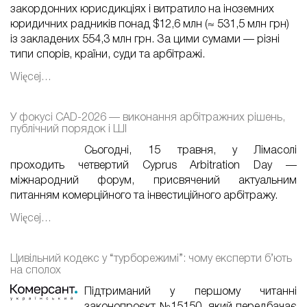
закордонних юрисдикціях і витратило на іноземних
юридичних радників понад $12,6 млн (≈ 531,5 млн грн)
із закладених 554,3 млн грн. За цими сумами — різні
типи спорів, країни, суди та арбітражі.
Więcej…
У фокусі CAD-2026 — виконання арбітражних рішень,
публічний порядок і ШІ
Сьогодні, 15 травня, у Лімасолі
проходить четвертий Cyprus Arbitration Day —
міжнародний форум, присвячений актуальним
питанням комерційного та інвестиційного арбітражу.
Więcej…
Цивільний кодекс у “турборежимі”: чому експерти б’ють
на сполох
Підтриманий у першому читанні