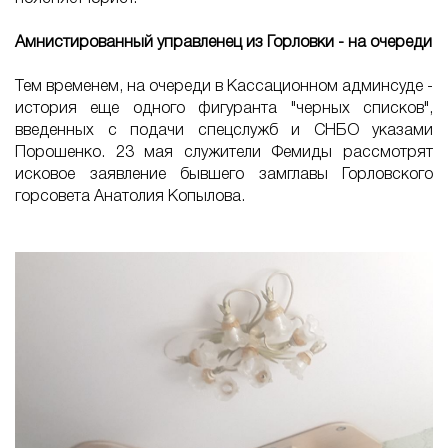
Амнистированный управленец из Горловки - на очереди
Тем временем, на очереди в Кассационном админсуде -
история еще одного фигуранта "черных списков",
введенных с подачи спецслужб и СНБО указами
Порошенко. 23 мая служители Фемиды рассмотрят
исковое заявление бывшего замглавы Горловского
горсовета Анатолия Копылова.