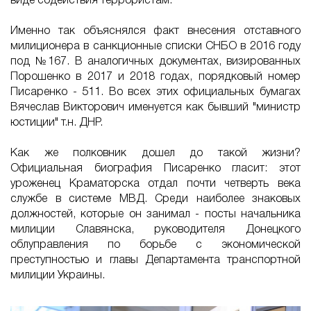
виде содействия террористам.
Именно так объяснялся факт внесения отставного
милиционера в санкционные списки СНБО в 2016 году
под №167. В аналогичных документах, визированных
Порошенко в 2017 и 2018 годах, порядковый номер
Писаренко - 511. Во всех этих официальных бумагах
Вячеслав Викторович именуется как бывший "министр
юстиции" т.н. ДНР.
Как же полковник дошел до такой жизни?
Официальная биография Писаренко гласит: этот
уроженец Краматорска отдал почти четверть века
службе в системе МВД. Среди наиболее знаковых
должностей, которые он занимал - посты начальника
милиции Славянска, руководителя Донецкого
облуправления по борьбе с экономической
преступностью и главы Департамента транспортной
милиции Украины.