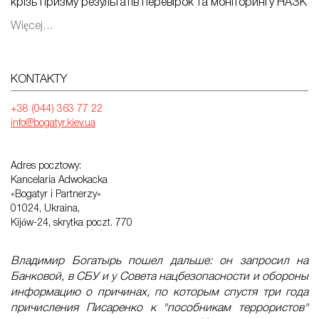
крізь призму результатів перевірок та моніторингу НАЗК
Więcej…
KONTAKTY
+38 (044) 363 77 22
info@bogatyr.kiev.ua
Adres pocztowy:
Kancelaria Adwokacka
«Bogatyr i Partnerzy»
01024, Ukraina,
Kijów-24, skrytka poczt. 770
Владимир Богатырь пошел дальше: он запросил на
Банковой, в СБУ и у Совета нацбезопасности и обороны
информацию о причинах, по которым спустя три года
причисления Писаренко к "пособникам террористов"