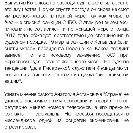
Выпустив Копылова на свободу, суд также снял арест с
его имущества. Но уже спустя полгода он снова не смог
им распоряжаться в полной мере, так как угодил в
"черные списки" санкций СНБО. С этим решением экс-
чиновник не согласился, и по меньшей мере с конца
2017 года обжалует соответствующие ограничения в
судебном порядке. 19 марта санкции с Копылова были
сняты указом президента Порошенко. Какой вердикт
вынесет по его исковому заявлению КАС при
Верховном суде - станет ясно через месяц. Но судя по
тенденции "дела Писаренко", служители Фемиды могут
попытаться вынести решение из цикла "ни нашим, ни
вашим".
Узнать мнение самого Анатолия Астановича "Стране" не
удалось: знакомые с ним собеседники говорят, что он
регулярно меняет номера телефонов, а его прежние
контакты - неактуальны. На просьбы пообщаться в
мессенджере одной из соцсетей экс-чиновник не
отреагировал.