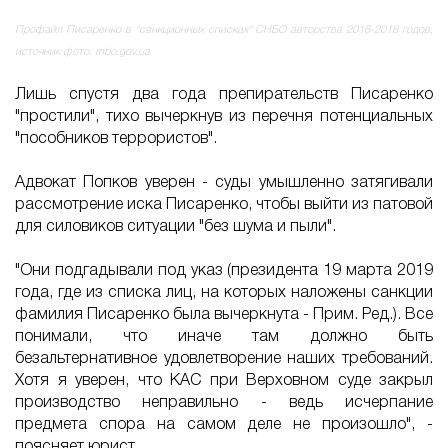
Профайл Писаренко в "санкционных списках" СНБО авторства 2016-2018 годов,
источник фото: rnbo.gov.ua
Лишь спустя два года препирательств Писаренко
"простили", тихо вычеркнув из перечня потенциальных
"пособников террористов".
Адвокат Попков уверен - суды умышленно затягивали
рассмотрение иска Писаренко, чтобы выйти из патовой
для силовиков ситуации "без шума и пыли".
"Они подгадывали под указ (президента 19 марта 2019
года, где из списка лиц, на которых наложены санкции
фамилия Писаренко была вычеркнута - Прим. Ред.). Все
понимали, что иначе там должно быть
безальтернативное удовлетворение наших требований.
Хотя я уверен, что КАС при Верховном суде закрыл
производство неправильно - ведь исчерпание
предмета спора на самом деле не произошло", -
поясняет юрист.