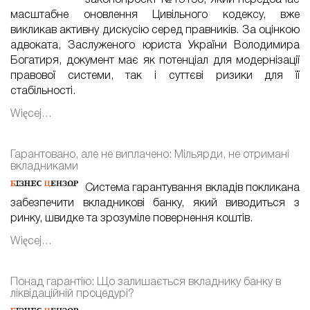
законопроєкт №15150, який передбачає
масштабне оновлення Цивільного кодексу, вже
викликав активну дискусію серед правників. За оцінкою
адвоката, Заслуженого юриста України Володимира
Богатиря, документ має як потенціал для модернізації
правової системи, так і суттєві ризики для її
стабільності.
Więcej…
Гарантовано, але не виплачено: Мільярди, не отримані
вкладниками
Система гарантування вкладів покликана
забезпечити вкладникові банку, який виводиться з
ринку, швидке та зрозуміле повернення коштів.
Więcej…
Понад гарантію: Що залишається вкладнику банку в
ліквідаційній процедурі?