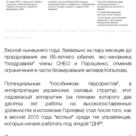
Профайл Копылова в "санкционных списках" СНБО 2016-2018 годов, источник
фото: rnbo.gov.ua
Весной нынешнего года, буквально за пару месяцев до
празднования им 65-летнего юбилея, экс-чиновника
"поздравили" члены СНБО и Порошенко, отменив
ограничения в части блокирования активов Копылова.
Потенциальным "пособником террористов", в
интерпретации украинских силовых структур, этот
седовласый аппаратчик (за плечами которого два
десятка лет работы на высокопоставленных
должностях в исполкоме Горловки) стал после того, как
в весной 2015 года "всплыл" среди тех управленцев,
которые начали работать под эгидой "ДНР".