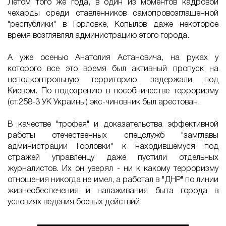
Летом того же года, в один из моментов кадровой
чехарды среди ставленников самопровозглашенной
"республики" в Горловке, Копылов даже некоторое
время возглявлял администрацию этого города.
А уже осенью Анатолия Астановича, на руках у
которого все это время был активный пропуск на
неподконтрольную территорию, задержали под
Киевом. По подозрению в пособничестве терроризму
(ст.258-3 УК Украины) экс-чиновник был арестован.
В качестве "трофея" и доказательства эффективной
работы отечественных спецслужб "замглавы
администрации Горловки" к находившемуся под
стражей управленцу даже пустили отдельных
журналистов. Их он уверял - ни к какому терроризму
отношения никогда не имел, а работал в "ДНР" по линии
жизнеобеспечения и налаживания быта города в
условиях ведения боевых действий.