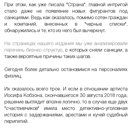
При этом, как уже писала "Страна", главной интригой
стало даже не появление новых фигурантов под
санкциями. Ведь как оказалось, помимо сотен граждан
и компаний, внесенных в "черные списки",
обнаружились и те, кто из него был вычеркнут.
На страницах нашего издания мы уже анализировали
перечень бизнес-структур
, с которых сняли санкции, а
также вероятные причины таких шагов.
Сегодня более детально остановимся на персоналиях
физлиц.
Их оказалось всего трое. И если в отношении артиста
Иосифа Кобзона, скончавшегося 30 августа 2018 года,
решение выглядит вполне логично, то в случае еще двух
"счастливчиков" имела место детективно-уголовная
история с задержаниями, арестами и кучей судебный
перипетий.