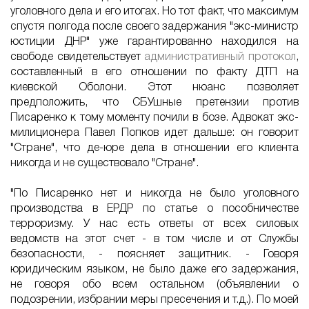
уголовного дела и его итогах. Но тот факт, что максимум
спустя полгода после своего задержания "экс-министр
юстиции ДНР" уже гарантированно находился на
свободе свидетельствует
административный протокол
,
составленный в его отношении по факту ДТП на
киевской Оболони. Этот нюанс позволяет
предположить, что СБУшные претензии против
Писаренко к тому моменту почили в бозе. Адвокат экс-
милиционера Павел Попков идет дальше: он говорит
"Стране", что де-юре дела в отношении его клиента
никогда и не существовало "Стране".
"По Писаренко нет и никогда не было уголовного
производства в ЕРДР по статье о пособничестве
терроризму. У нас есть ответы от всех силовых
ведомств на этот счет - в том числе и от Службы
безопасности, - поясняет защитник. - Говоря
юридическим языком, не было даже его задержания,
не говоря обо всем остальном (объявлении о
подозрении, избрании меры пресечения и т.д.). По моей