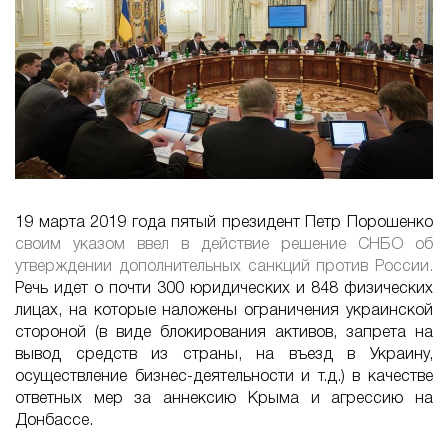
19 марта 2019 года пятый президент Петр Порошенко
своим указом ввел в действие решение СНБО об
утверждении дополнительных санкций против России.
Речь идет о почти 300 юридических и 848 физических
лицах, на которые наложены ограничения украинской
стороной (в виде блокирования активов, запрета на
вывод средств из страны, на въезд в Украину,
осуществление бизнес-деятельности и т.д.) в качестве
ответных мер за аннексию Крыма и агрессию на
Донбассе.