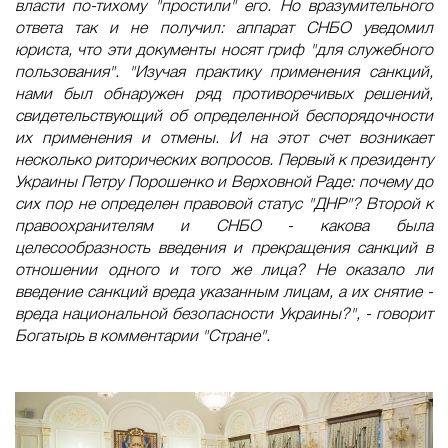
власти по-тихому "простили" его. Но вразумительного
ответа так и не получил: аппарат СНБО уведомил
юриста, что эти документы носят гриф "для служебного
пользования". "Изучая практику применения санкций,
нами был обнаружен ряд противоречивых решений,
свидетельствующий об определенной беспорядочности
их применения и отмены. И на этот счет возникает
несколько риторических вопросов. Первый к президенту
Украины Петру Порошенко и Верховной Раде: почему до
сих пор не определен правовой статус "ДНР"? Второй к
правоохранителям и СНБО - какова была
целесообразность введения и прекращения санкций в
отношении одного и того же лица? Не оказало ли
введение санкций вреда указанным лицам, а их снятие -
вреда национальной безопасности Украины?", - говорит
Богатырь в комментарии "Стране".