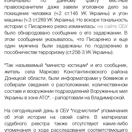
Изначально по данному факту местные
правоохранители даже завели уголовное дело за
похищение человека (ч.2 ст.146 УК Украины) и угон
машины (ч.3 ст.289 УК Украины). Но вскоре тональность
истории с Писаренко резко изменилась:
на сайте СБУ
было обнародовано сообщение о его задержании. В
этом сообщении указывалось, что Писаренко и еще
один мужчина были задержаны по подозрению в
пособничестве терроризму (ст.258-3 УК Украины).
"Так называемый "министр юстиции" и его сообщник,
житель села Марково Константиновского района
Донецкой области, были информаторами у боевиков и
собирали сведения о расположении, количественном
составе и вооружении подразделений Воруженных мил
Украины в зоне АТО", - рапортовали на Владимирской.
На сегодняшний день в СБУ "подчистили" упоминания
об этой истории на своей сайте. В материалах
судебного реестра также отсутствуют какие-либо
упоминания о ходе расследования соответствующего