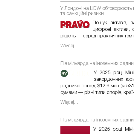
У Лондоні на LIDW обговорюють 
та санкційні ризики
Пошук активів, з
цифрові активи, 
рішень — серед практичних тем ць
Więcej…
Пів мільярда на іноземних радник
У 2025 році Мін
закордонних юри
радників понад $12,6 млн (≈ 531
сумами — різні типи спорів, країн
Więcej…
Пів мільярда на іноземних радник
У 2025 році Мін