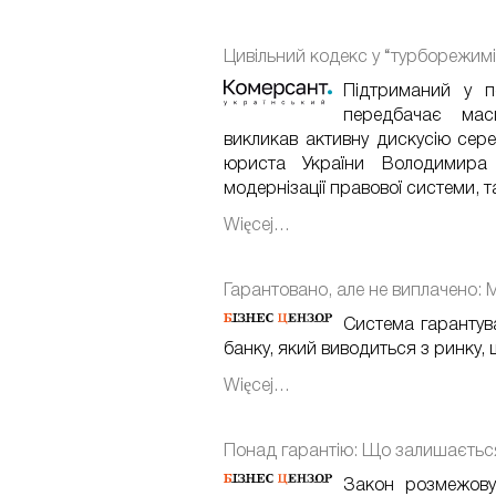
Цивільний кодекс у “турборежимі
Підтриманий у 
передбачає мас
викликав активну дискусію сер
юриста України Володимира
модернізації правової системи, так
Więcej…
Гарантовано, але не виплачено: 
Система гарантув
банку, який виводиться з ринку,
Więcej…
Понад гарантію: Що залишається 
Закон розмежову