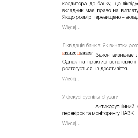
кредитора до банку, що ліквіду
вкладник має право на виплату
Якщо розмір перевищено – вклад
Więcej…
Ліквідація банків: Як винятки ро
Закон визначає л
Однак на практиці встановлені
розтягується на десятиліття.
Więcej…
У фокусі суспільної уваги
Антикорупційний 
перевірок та моніторингу НАЗК
Więcej…