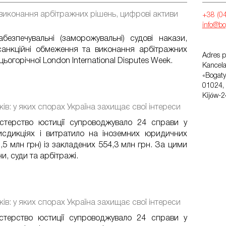
виконання арбітражних рішень, цифрові активи
+38 (0
info@bo
абезпечувальні (заморожувальні) судові накази,
санкційні обмеження та виконання арбітражних
Adres p
огорічної London International Disputes Week.
Kancel
«Bogaty
01024, 
Kijów-2
ів: у яких спорах Україна захищає свої інтереси
істерство юстиції супроводжувало 24 справи у
сдикціях і витратило на іноземних юридичних
,5 млн грн) із закладених 554,3 млн грн. За цими
и, суди та арбітражі.
ів: у яких спорах Україна захищає свої інтереси
істерство юстиції супроводжувало 24 справи у