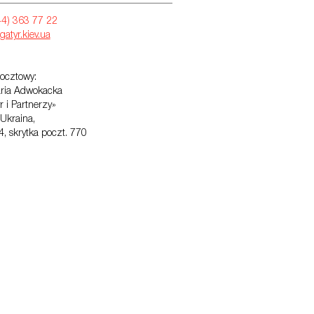
44) 363 77 22
gatyr.kiev.ua
ocztowy:
aria Adwokacka
r i Partnerzy»
Ukraina,
4, skrytka poczt. 770