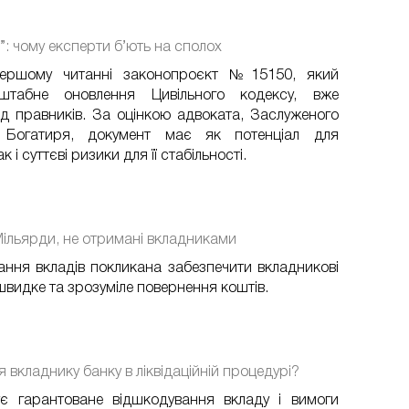
”: чому експерти б’ють на сполох
першому читанні законопроєкт №15150, який
штабне оновлення Цивільного кодексу, вже
ед правників. За оцінкою адвоката, Заслуженого
 Богатиря, документ має як потенціал для
 і суттєві ризики для її стабільності.
Мільярди, не отримані вкладниками
ання вкладів покликана забезпечити вкладникові
 швидке та зрозуміле повернення коштів.
вкладнику банку в ліквідаційній процедурі?
є гарантоване відшкодування вкладу і вимоги