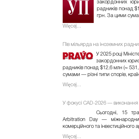
закордонних юри
радників понад $1
грн. За цими сумам
Więcej…
Пів мільярда на іноземних радник
У 2025 році Мініс
закордонних юрис
радників понад $12,6 млн (≈ 531,
сумами — різні типи спорів, країн
Więcej…
У фокусі CAD-2026 — виконання 
Сьогодні, 15 тр
Arbitration Day — міжнародн
комерційного та інвестиційного а
Więcej…