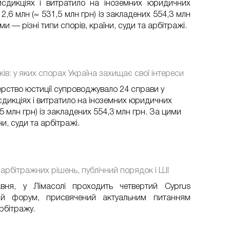
сдикціях і витратило на іноземних юридичних
2,6 млн (≈ 531,5 млн грн) із закладених 554,3 млн
и — різні типи спорів, країни, суди та арбітражі.
ів: у яких спорах Україна захищає свої інтереси
терство юстиції супроводжувало 24 справи у
дикціях і витратило на іноземних юридичних
5 млн грн) із закладених 554,3 млн грн. За цими
и, суди та арбітражі.
арбітражних рішень, публічний порядок і ШІ
авня, у Лімасолі проходить четвертий Cyprus
ий форум, присвячений актуальним питанням
рбітражу.