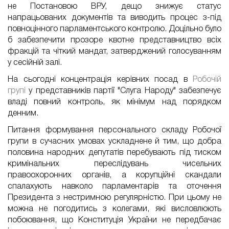
не Постановою ВРУ, дещо знижує статус
напрацьованих документів та виводить процес з-під
повноцінного парламентського контролю. Доцільно було
б забезпечити прозоре квотне представництво всіх
фракцій та чіткий мандат, затверджений голосуванням
у сесійній залі.
На сьогодні концентрація керівних посад в
Робочій
групі
у представників партії "Слуга Народу" забезпечує
владі повний контроль, як мінімум над порядком
денним.
Питання формування персонального складу Робочої
групи в сучасних умовах ускладнене й тим, що добра
половина народних депутатів перебувають під тиском
кримінальних переслідувань чисельних
правоохоронних органів, а корупційні скандали
спалахують навколо парламентарів та оточення
Президента з нестримною регулярністю. При цьому не
можна не погодитись з колегами, які висловлюють
побоювання, що Конституція України не передбачає