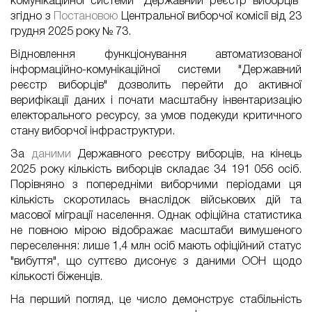
комунікаційної системи "Державний реєстр виборців"
згідно
з
Постановою
Центральної виборчої комісії від 23
грудня 2025 року № 73.
Відновлення функціонування автоматизованої
інформаційно-комунікаційної системи "Державний
реєстр виборців" дозволить перейти до активної
верифікації дани
х
і почати масштабну інвентаризацію
електорального ресурсу, за умов подекуди критичного
стану
виборчої
інфраструктури.
За
даними
Державного реєстру виборців, на кінець
2025 року кількість виборців складає 34 191 056 осіб.
Порівняно з попередніми виборчими періодами ця
кількість скоротилась внаслідок військових дій та
масової міграції населення. Однак офіційна статистика
не повною мірою відображає масштаби вимушеного
переселення: лише 1,4 млн осіб мають офіційний статус
"вибуття", що суттєво
дисонує
з даними ООН щодо
кількості біженців.
На перший погляд, це число демонструє стабільність