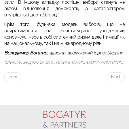
сили. В іншому випадку, поспішні вибори стануть не
актом відновлення демократії, а каталізатором
внутрішньої дестабілізації.
Крім того, будь-яка
модель виборів
, що не
спиратиметься на конституційно узгоджений
консенсус, несе в собі системний ризик делегітимації як
на національному, так і на міжнародному рівні.
Володимир Богатир
, адвокат, заслужений юрист України
https://www.pravda.com.ua/columns/2026/01/27/8018100/
Prev
Next
FaLang translation system by Faboba