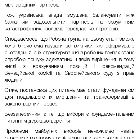
міжнародних партнерів.
Тож українська влада змушена балансувати між
бажанням задовольнити партнерів та розумінням
катастрофічних наслідків передчасних перегонів.
Сподіваємось, що Робоча група на цьому етапі зможе
хоча б систематизувати всі виклики, які сформувало
сьогодення, а їх структурування в робочих групах стане
спробою пошуку адекватних шляхів вирішення, в тому
числі з врахуванням позицій і рекомендацій
Венеційської комісії та Європейського суду з прав
людини.
Отже, постановка цих питань має стати фундаментом
для подальшого їх вирішення та трансформації в
законотворчий процес.
Беззаперечним є те, що вибори є фундаментальним
питанням державотворення.
Проблеми майбутніх виборів неможливо навіть
окреслити в одному дослідженні, але вже сьогодні стає