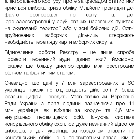
електорального корпусу, проте за фасадом статистики
криється глибока криза обліку. Мільйони громадян де-
факто розпорошені по світу, інші де-
юре
зареєстровані
у зруйнованих
населених пунктах,
на окупованій території або у зоні бойових дій
. Сотні
зруйнованих
виборчих
дільниць створюють
необхідність перегляду карти виборчих округів.
Відновлення роботи Реєстру – це лише спроба
провести первинний аудит даних, який, ймовірно,
покаже ще більшу диспропорцію між реєстровим
обліком та фактичним станом.
Очевидно, що дані у 7 млн зареєстрованих в ЄС
українців також не відповідають дійсності й більш
реальні цифри
наводить
Уповноважений Верховної
Ради України з прав людини зазначаючи
про
11
млн
українців, які виїхали за кордон та 4,6 млн
внутрішньо переміщених осіб. Існуюча система
консульського обліку охоплює дуже незначний відсоток
виборців, а для українців за кордоном ставати на
консульський
облік
не є пріоритетним завданням в