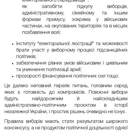
електорального середовища" ;
як запобігти підкупу виборців,
адміністративному, сімейному та іншим
формам примусу, зокрема у військових
частинах, на окупованих територіях та в місцях
позбавлення волі;
інституту "електоральної люстрації" та можливості
брати участі у виборчому процесі підсанкційних
політиків;
забезпечення рівних умов військовим і цивільним
та уникнення політизації армії;
прозорості фінансування політичних сил тощо.
Це далеко неповний перелік питань, головним серед
яких є готовність до компромісів. Повоєнні вибори
будуть найдорожчим й найскладнішим
адміністративно-політичним проєктом в історії
незалежної України, і простих рішень очевидно не існує.
Правила виборів мають стати результатом широкого
консенсусу, а не продуктом політичної доцільності однієї