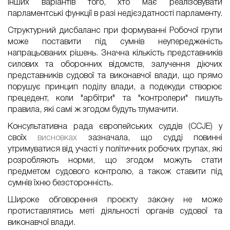
інших варіантів того, хто має реалізовувати
парламентські функції в раз
і
недієздатності парламенту.
Структурний дисбаланс при формуванні Робочої групи
може поставити під сумнів неупередженість
напрацьованих рішень. Значна кількість представників
силових та оборонних відомств, залучення діючих
представників судової та виконавчої влади, що прямо
порушує принцип поділу влади, а подекуди створює
прецедент, коли "арбітри" та "контролери" пишуть
правила, які самі ж згодом будуть тлумачити.
Консультативна рада європейських суддів (CCJE) у
своїх
висновках
зазначала, що судді повинні
утримуватися від участі у політичних робочих групах, які
розробляють норми, що згодом можуть стати
предметом судового контролю, а також ставити під
сумнів їхню безсторонність.
Широке обговорення проєкту закону не може
протиставлятись меті діяльності органів судової та
виконавчої влади.