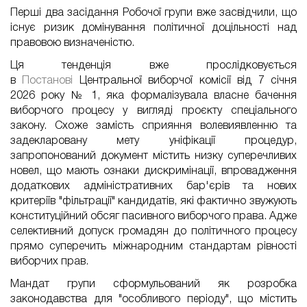
Перші два засідання Робочої групи вже засвідчили, що
існує ризик домінування політичної доцільності над
правовою визначеністю.
Ця тенденція вже прослідковується
в
Постанові
Центральної виборчої комісії від 7 січня
2026 року № 1, яка формалізувала власне бачення
виборчого процесу у вигляді проєкту спеціального
закону. Схоже замість сприяння волевиявленню та
задекларовану мету уніфікації процедур,
запропонований документ містить низку суперечливих
новел, що мають ознаки дискримінації, впровадження
додаткових адміністративних бар'єрів та нових
критеріїв "фільтрації" кандидатів, які фактично звужують
конституційний обсяг пасивного виборчого права. Адже
селективний допуск громадян до політичного процесу
прямо суперечить міжнародним стандартам рівності
виборчих прав.
Мандат групи
сформульований як розробка
законодавства для "особливого періоду"
, що
містить