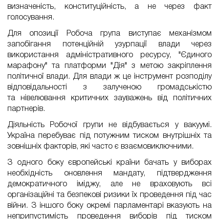
визначеність, конституційність, а не через факт
голосування.
Для опозиції Робоча група виступає механізмом
запобігання потенційній узурпації влади через
використання адміністративного ресурсу, "Єдиного
марафону" та платформи "Дія" з метою закріплення
політичної влади. Для влади ж це інструмент розподілу
відповідальності з залученою громадськістю
та
нівелювання
критичних зауважень від політичних
партнерів.
Діяльність Робочої групи не відбувається у вакуумі.
Україна перебуває під потужним тиском внутрішніх та
зовнішніх факторів, які часто є взаємовиключними.
З одного боку європейські країни бачать у виборах
необхідність оновлення мандату, підтвердження
демократичного іміджу, але не враховують всі
організаційні та безпекові ризики їх проведення під час
війни. З іншого боку окремі парламентарі вказують на
неприпустимість проведення виборів під тиском