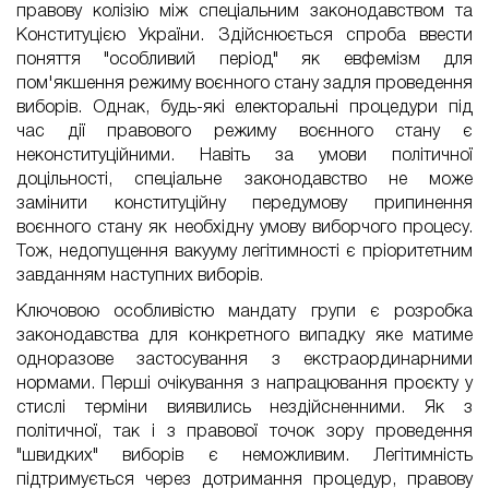
правову колізію між спеціальним законодавством та
Конституцією України. Здійснюється спроба ввести
поняття "особливий період" як евфемізм для
пом'якшення режиму воєнного стану задля проведення
виборів. Однак, будь-які електоральні процедури під
час дії правового режиму воєнного стану є
неконституційними. Навіть за умови політичної
доцільності, спеціальне законодавство не може
замінити конституційну передумову припинення
воєнного стану як необхідну умову виборчого процесу.
Тож, недопущення вакууму легітимності є пріоритетним
завданням наступних виборів.
Ключовою особливістю мандату групи є розробка
законодавства для конкретного випадку
яке
матиме
одноразове застосування з екстраординарними
нормами. Перші очікування з напрацювання проєкту у
стислі терміни виявились нездійсненними. Як з
політичної, так і з правової точок зору проведення
"швидких" виборів є неможливим. Легітимність
підтримується через дотримання процедур, правову