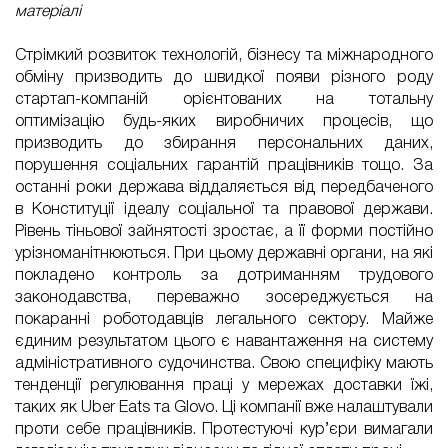
матеріалі
Стрімкий розвиток технологій, бізнесу та міжнародного
обміну призводить до швидкої появи різного роду
стартап-компаній орієнтованих на тотальну
оптимізацію будь-яких виробничих процесів, що
призводить до збирання персональних даних,
порушення соціальних гарантій працівників тощо. За
останні роки держава віддаляється від передбаченого
в Конституції ідеалу соціальної та правової держави.
Рівень тіньової зайнятості зростає, а її форми постійно
урізноманітнюються. При цьому державні органи, на які
покладено контроль за дотриманням трудового
законодавства, переважно зосереджується на
покаранні роботодавців легального сектору. Майже
єдиним результатом цього є навантаження на систему
адміністративного судочинства. Свою специфіку мають
тенденції регулювання праці у мережах доставки їжі,
таких як Uber Eats та Glovo. Ці компанії вже налаштували
проти себе працівників. Протестуючі кур’єри вимагали