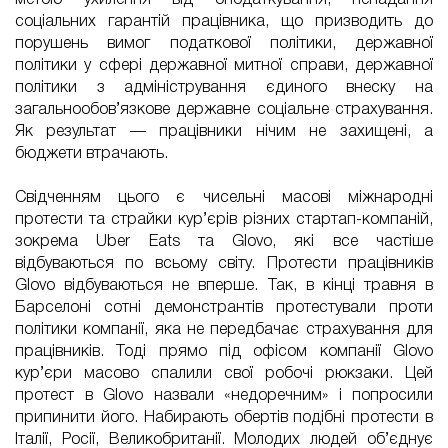
метою ухилення від оподаткування, ненадання
соціальних гарантій працівника, що призводить до
порушень вимог податкової політики, державної
політики у сфері державної митної справи, державної
політики з адміністрування єдиного внеску на
загальнообов’язкове державне соціальне страхування.
Як результат — працівники нічим не захищені, а
бюджети втрачають.
Свідченням цього є чисельні масові міжнародні
протести та страйки кур’єрів різних стартап-компаній,
зокрема Uber Eats та Glovo, які все частіше
відбуваються по всьому світу. Протести працівників
Glovo відбуваються не вперше. Так, в кінці травня в
Барселоні сотні демонстрантів протестували проти
політики компанії, яка не передбачає страхування для
працівників. Тоді прямо під офісом компанії Glovo
кур’єри масово спалили свої робочі рюкзаки. Цей
протест в Glovo назвали «недоречним» і попросили
припинити його. Набирають обертів подібні протести в
Італії, Росії, Великобританії. Молодих людей об’єднує