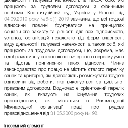
діяльності і галузевої належності, а також осіб, які
працюють за трудовим договором з фізичними
особами. Конституційний суд України у Рішенні від
04.09.2019 року №6-р(ІІ) 2019
зазначив, що всі трудові
відносини повинні ґрунтуватися на принципах
соціального захисту та рівності для всіх підприємств,
установ, організацій незалежно від форм власності,
виду діяльності і галузевої належності, а також осіб, які
працюють за трудовим договором, що, зокрема, має
відображатись у встановленні вичерпного переліку умов
та підстав припинення таких відносин. Чинне
законодавство про працю не містить сталого переліку
ознак та критеріїв, які дозволяють розмежувати трудові
відносини від роботи, яка виконується за цивільно-
правовим договором. Водночас є орієнтовний перелік
ознак, які вказують на існування трудових
правовідносин, які містяться в Рекомендації
Міжнародної організації праці про трудове
правовідношення від
31.05.2006 року №198.
Іноземний елемент