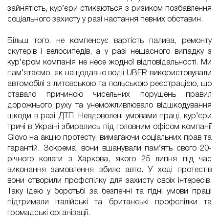
зайнятість, кур’єри стикаються з ризиком позбавлення
соціального захисту у разі настання певних обставин.
Більш того, не компенсує вартість палива, ремонту
скутерів і велосипедів, а у разі нещасного випадку з
кур’єром компанія не несе жодної відповідальності. Ми
пам’ятаємо, як нещодавно водії UBER використовували
автомобілі з литовською та польською реєстрацією, що
ставало причиною чисельних порушень правил
дорожнього руху та унеможливлювало відшкодування
шкоди в разі ДТП. Невдоволені умовами праці, кур’єри
тричі в Україні збирались під головним офісом компанії
Glovo на акцію протесту, вимагаючи соціальних прав та
гарантій. Зокрема, вони вшанували пам’ять свого 20-
річного колеги з Харкова, якого 25 липня під час
виконання замовлення збило авто. У ході протестів
вони створили профспілку для захисту своїх інтересів.
Таку ідею у боротьбі за безпечні та гідні умови праці
підтримали італійські та британські профспілки та
громадські організації.