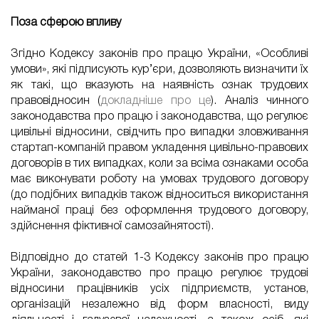
Поза сферою впливу
Згідно Кодексу законів про працю України, «Особливі
умови», які підписують кур’єри, дозволяють визначити їх
як такі, що вказують на наявність ознак трудових
правовідносин (
докладніше про це
). Аналіз чинного
законодавства про працю і законодавства, що регулює
цивільні відносини, свідчить про випадки зловживання
стартап-компаній правом укладення цивільно-правових
договорів в тих випадках, коли за всіма ознаками особа
має виконувати роботу на умовах трудового договору
(до подібних випадків також відноситься використання
найманої праці без оформлення трудового договору,
здійснення фіктивної самозайнятості).
Відповідно до статей 1-3 Кодексу законів про працю
України, законодавство про працю регулює трудові
відносини працівників усіх підприємств, установ,
організацій незалежно від форм власності, виду