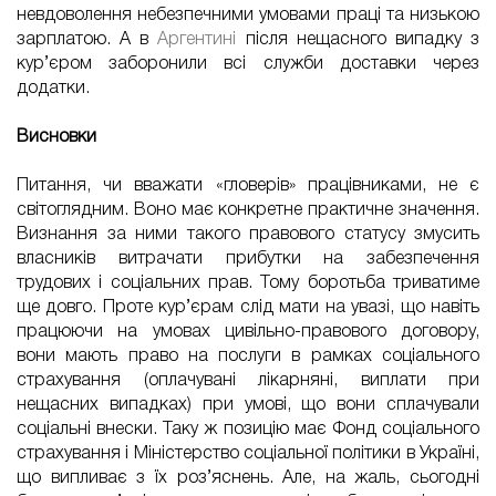
невдоволення небезпечними умовами праці та низькою
зарплатою. А в
Аргентині
після нещасного випадку з
кур’єром заборонили всі служби доставки через
додатки.
Висновки
Питання, чи вважати «гловерів» працівниками, не є
світоглядним. Воно має конкретне практичне значення.
Визнання за ними такого правового статусу змусить
власників витрачати прибутки на забезпечення
трудових і соціальних прав. Тому боротьба триватиме
ще довго. Проте кур’єрам слід мати на увазі, що навіть
працюючи на умовах цивільно-правового договору,
вони мають право на послуги в рамках соціального
страхування (оплачувані лікарняні, виплати при
нещасних випадках) при умові, що вони сплачували
соціальні внески. Таку ж позицію має Фонд соціального
страхування і Міністерство соціальної політики в Україні,
що випливає з їх роз’яснень. Але, на жаль, сьогодні