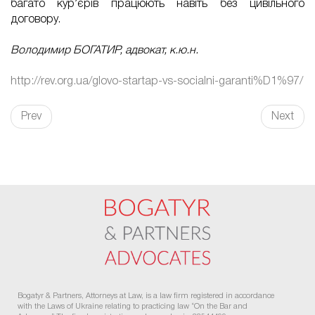
багато кур’єрів працюють навіть без цивільного
договору.
Володимир БОГАТИР, адвокат, к.ю.н.
http://rev.org.ua/glovo-startap-vs-socialni-garanti%D1%97/
Prev
Next
FaLang translation system by Faboba
Bogatyr & Partners, Attorneys at Law, is a law firm registered in accordance
with the Laws of Ukraine relating to practicing law “On the Bar and