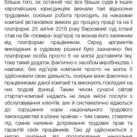
Більше того, за останній час все більше судів в інших
європейських юрисдикціях визнали такі відносини
трудовими, оскільки робота проходить за наказами
компанії (встановлює вимоги до процесу праці) та на її
платформі. 25 липня 2019 року Верховний суд Іспанії
став на бік «гловера» (кур’єра) та визнав його залежним
від платформи працівником. Серед аргументів
викладених в судовому рішенні було зазначено: без
платформи особа просто б не могла доставляти їжу,
тому такий додаток фактично є засобом виробництва. І
навпаки, без кур’єрів компанія просто не могла б
здійснювати свою діяльність, оскільки вони фактично є
працівниками даної компанії та виконують покладені на
них трудові функції. Таким чином сучасні світові
стартап-компанії надають не лише якісні послуги з
обслуговування клієнтів, але й систематично вдаються
до порушення норм національного трудового
законодавства в різних країнах – тим самим, ставлячи
під сумнів належне дотримання трудових прав та
гарантій своїх працівників. Такі дії здійснюються з