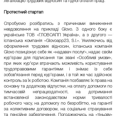
легалізацію трудових відносин та гідної оплати праці.
Протестний стартап
Спробуємо розібратись з причинами виникнення
невдоволення на прикладі Glovo. З одного боку є
українське ТОВ «ГЛОВОАПП Україна», а з другого —
іспанська компанія «Glovoapp23, S.l.». Ухиляючись від
оформлення трудових відносин, іспанська компанія
Glovo позиціонує себе як «надавач послуг», надає своїм
кур’єрам для підписання так звані «Особливі умови»,
при яких кур’єри втрачають можливість користування
трудоправовими гарантіями і знімає із себе
зобов’язання перед кур’єрами, і в той же час здійснює
контроль за їх роботою. Компанія позбавляє їх права на
основну та додаткову відпустки, на оплату допомоги по
тимчасовій непрацездатності, на дотримання
встановленої законодавством норми тривалості
робочого часу, на допомогу по безробіттю, на гарантії
за колективним договором, на соціальне страхування
та пенсійне забезпечення. Погоджуючись на «тіньову»