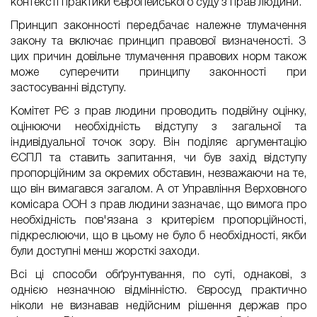
контексті практики Європейського суду з прав людини.
Принцип законності передбачає належне тлумачення
закону та включає принцип правової визначеності. З
цих причин довільне тлумачення правових норм також
може суперечити принципу законності при
застосуванні відступу.
Комітет РЄ з прав людини проводить подвійну оцінку,
оцінюючи необхідність відступу з загальної та
індивідуальної точок зору. Він поділяє аргументацію
ЄСПЛ та ставить запитання, чи був захід відступу
пропорційним за окремих обставин, незважаючи на те,
що він вимагався загалом. А от Управління Верховного
комісара ООН з прав людини зазначає, що вимога про
необхідність пов'язана з критерієм пропорційності,
підкреслюючи, що в цьому не було б необхідності, якби
були доступні менш жорсткі заходи.
Всі ці способи обґрунтування, по суті, однакові, з
однією незначною відмінністю. Євросуд практично
ніколи не визнавав недійсним рішення держав про