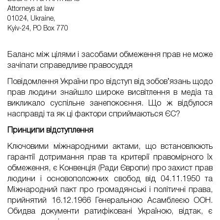
Attorneys at law
01024, Ukraine,
Kyiv-24, PO Box 770
Баланс між цілями і засобами обмеження прав не може
зачіпати справедливе правосуддя
Повідомлення України про відступ від зобов’язань щодо
прав людини знайшло широке висвітлення в медіа та
викликало суспільне занепокоєння. Що ж відбулося
насправді та як ці фактори сприймаються ЄС?
Принципи відступлення
Ключовими міжнародними актами, що встановлюють
гарантії дотримання прав та критерії правомірного їх
обмеження, є Конвенція (Ради Європи) про захист прав
людини і основоположних свобод від 04.11.1950 та
Міжнародний пакт про громадянські і політичні права,
прийнятий 16.12.1966 Генеральною Асамблеєю ООН.
Обидва документи ратифіковані Україною, відтак, є