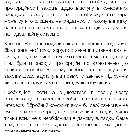
відступ. Він концентрувався на необхідності та
пропорційності заходів щодо відступу в конкретних
випадках. В результаті та чи інша обмежувальна міра
може бути оголошена непридатною у такому випадку,
навіть якщо вона, як правило, необхідна для реагування
на надзвичайну ситуацію.
Комітет РЄ з прав людини оцінив необхідність відступу з
більш загальної точки зору, поставивши питання про те,
чи буде надзвичайна ситуація і надалі вимагати відступу
і чи були ці заходи пропорційні по відношенню до
конкретної особи. В цілому, необхідність застосування
заходів щодо відступу від правил ставиться під сумнів
як на загальному, так і на індивідуальному рівнях.
Необхідність повинна оцінюватися в першу чергу
стосовно до конкретної особи, а потім до спільних
інтересів. Збройний конфлікт, яким би серйозним він не
був, не може виправдати принизливі заходи, якщо
тільки вони не є необхідними в даному випадку. Саме
тому деякі вчені розглядали пропорційність як одне з
фундаментальних понять.