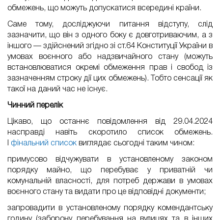
обмежень, що можуть допускатися всередині країни.
Саме тому, досліджуючи питання відступу, слід
зазначити, що він з одного боку є довготриваючим, а з
іншого — здійснений згідно зі ст.64 Конституції України в
умовах воєнного або надзвичайного стану (можуть
встановлюватися окремі обмеження прав і свобод із
зазначенням строку дії цих обмежень). Тобто сенсації як
такої на даний час не існує.
Чинний перелік
Цікаво, що останнє повідомлення від 29.04.2024
насправді навіть скоротило список обмежень.
І
фінальний список
виглядає сьогодні таким чином:
примусово відчужувати в установленому законом
порядку майно, що перебуває у приватній чи
комунальній власності, для потреб держави в умовах
воєнного стану та видати про це відповідні документи;
запровадити в установленому порядку комендантську
годину (заборону перебування на вулицях та в інших