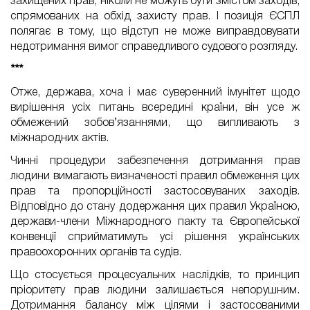
захищених прав, ніколи не можуть бути змістом заходів,
спрямованих на обхід захисту прав. І позиція ЄСПЛ
полягає в тому, що відступ не може виправдовувати
недотримання вимог справедливого судового розгляду.
***
Отже, держава, хоча і має суверенний імунітет щодо
вирішення усіх питань всередині країни, він усе ж
обмежений зобов’язаннями, що випливають з
міжнародних актів.
Чинні процедури забезпечення дотримання прав
людини вимагають визначеності правил обмеження цих
прав та пропорційності застосовуваних заходів.
Відповідно до стану додержання цих правил Україною,
держави-члени Міжнародного пакту та Європейської
конвенції сприйматимуть усі рішення українських
правоохоронних органів та судів.
Що стосується процесуальних наслідків, то принцип
пріоритету прав людини залишається непорушним.
Дотримання балансу між цілями і застосованими