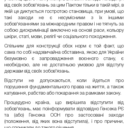
від своїх зобов'язань за цим Пактом тільки в такій мірі, в
якій це диктується гостротою становища, при умові, що
такі заходи не є несумісними з їх іншими
зобов'язаннями за міжнародним правом і не тягнуть за
собою дискримінації виключно на основі раси, кольору
шкіри, статі, мови, релігії чи соціального походження.
Спільним для конструкції обох норм є той факт, що
сама по собі надзвичайна обставина, якою для України
безумовно є запровадження воєнного стану, є
необхідною, але не достатньою умовою для відступу
держави від своїх зобов’язань.
Відступи не допускаються, коли йдеться про
порушення фундаментального права на життя, а також
катування, рабство або покарання за рамками закону.
Процедурно країна, що вирішила відступити від
зобов'язань, має поінформувати відповідно Генсека РЄ
та (або) Генсека ООН про застосовані заходи
(положення, від яких вона відступила), і про причини,