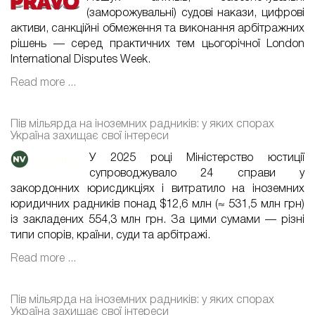
(заморожувальні) судові накази, цифрові
активи, санкційні обмеження та виконання арбітражних
рішень — серед практичних тем цьогорічної London
International Disputes Week.
Read more ...
Пів мільярда на іноземних радників: у яких спорах
Україна захищає свої інтереси
У 2025 році Міністерство юстиції
супроводжувало 24 справи у
закордонних юрисдикціях і витратило на іноземних
юридичних радників понад $12,6 млн (≈ 531,5 млн грн)
із закладених 554,3 млн грн. За цими сумами — різні
типи спорів, країни, суди та арбітражі.
Read more ...
Пів мільярда на іноземних радників: у яких спорах
Україна захищає свої інтереси