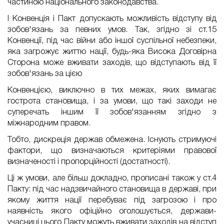
частиною національного законодавства.
І Конвенція і Пакт допускають можливість відступу від
зобов'язань за певних умов. Так, згідно зі ст.15
Конвенції, під час війни або іншої суспільної небезпеки,
яка загрожує життю нації, будь-яка Висока Договірна
Сторона може вживати заходів, що відступають від її
зобов'язань за цією
Конвенцією, виключно в тих межах, яких вимагає
гострота становища, і за умови, що такі заходи не
суперечать іншим її зобов'язанням згідно з
міжнародним правом.
Тобто, дискреція держав обмежена. Існують стримуючі
фактори, що визначаються критеріями правової
визначеності і пропорційності (достатності).
Ці ж умови, але більш докладно, прописані також у ст.4
Пакту: під час надзвичайного становища в державі, при
якому життя нації перебуває під загрозою і про
наявність якого офіційно оголошується, держави-
учасниці цього Пакту можуть вживати заходів на відступ