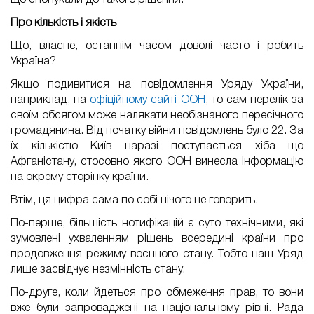
що спонукали до такого рішення.
Про кількість і якість
Що, власне, останнім часом доволі часто і робить
Україна?
Якщо подивитися на повідомлення Уряду України,
наприклад, на
офіційному сайті ООН
, то сам перелік за
своїм обсягом може налякати необізнаного пересічного
громадянина. Від початку війни повідомлень було 22. За
їх кількістю Київ наразі поступається хіба що
Афганістану, стосовно якого ООН винесла інформацію
на окрему сторінку країни.
Втім, ця цифра сама по собі нічого не говорить.
По-перше, більшість нотифікацій є суто технічними, які
зумовлені ухваленням рішень всередині країни про
продовження режиму воєнного стану. Тобто наш Уряд
лише засвідчує незмінність стану.
По-друге, коли йдеться про обмеження прав, то вони
вже були запроваджені на національному рівні. Рада