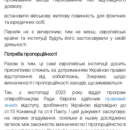
проживання (місце перебування) без відповідного
дозволу;
встановити військову житлову повинність для фізичних
та юридичних осіб.
Перелік не є вичерпним, тим не менш, європейські
країни та інституції будуть його застосовувати у своїй
діяльності.
Потреба пропорційності
Разом із тим, ці самі європейські інституції досить
прискіпливо стежать за дотриманням Україною правил
відступлення від зобов’язань. Зокрема, щодо
визначеності і пропорційності заходів, що вживаються.
Так, у листопаді 2022 року відділ програм
співробітництва Ради Європи здійснив
правовий
аналіз
відступу, зробленого Україною відповідно до
ст.15 Конвенції та ст.4 Пакту. І цей документ заслуговує
на окреме згадування, оскільки в ньому досліджено
звʼязок між законністю визначеністю і пропорційністю в