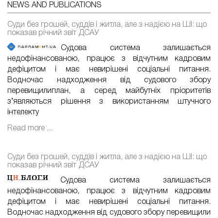
NEWS AND PUBLICATIONS
Суди без грошей, суддів і житла, але з надією на ШІ: що
показав річний звіт ДСАУ
Судова система залишається
недофінансованою, працює з відчутним кадровим
дефіцитом і має невирішені соціальні питання.
Водночас надходження від судового збору
перевищилиплан, а серед майбутніх пріоритетів
з’являються рішення з використанням штучного
інтелекту
Read more ...
Суди без грошей, суддів і житла, але з надією на ШІ: що
показав річний звіт ДСАУ
Судова система залишається
недофінансованою, працює з відчутним кадровим
дефіцитом і має невирішені соціальні питання.
Водночас надходження від судового збору перевищили