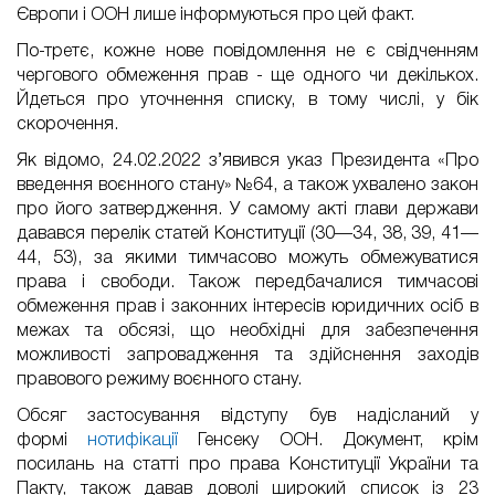
Європи і ООН лише інформуються про цей факт.
По-третє, кожне нове повідомлення не є свідченням
чергового обмеження прав - ще одного чи декількох.
Йдеться про уточнення списку, в тому числі, у бік
скорочення.
Як відомо, 24.02.2022 з’явився указ Президента «Про
введення воєнного стану» №64, а також ухвалено закон
про його затвердження. У самому акті глави держави
давався перелік статей Конституції (30—34, 38, 39, 41—
44, 53), за якими тимчасово можуть обмежуватися
права і свободи. Також передбачалися тимчасові
обмеження прав і законних інтересів юридичних осіб в
межах та обсязі, що необхідні для забезпечення
можливості запровадження та здійснення заходів
правового режиму воєнного стану.
Обсяг застосування відступу був надісланий у
формі
нотифікації
Генсеку ООН. Документ, крім
посилань на статті про права Конституції України та
Пакту, також давав доволі широкий список із 23