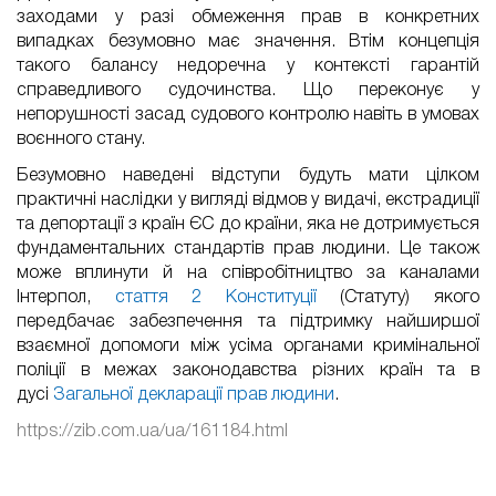
заходами у разі обмеження прав в конкретних
випадках безумовно має значення. Втім концепція
такого балансу недоречна у контексті гарантій
справедливого судочинства. Що переконує у
непорушності засад судового контролю навіть в умовах
воєнного стану.
Безумовно наведені відступи будуть мати цілком
практичні наслідки у вигляді відмов у видачі, екстрадиції
та депортації з країн ЄС до країни, яка не дотримується
фундаментальних стандартів прав людини. Це також
може вплинути й на співробітництво за каналами
Інтерпол,
стаття 2 Конституції
(Статуту) якого
передбачає забезпечення та підтримку найширшої
взаємної допомоги між усіма органами кримінальної
поліції в межах законодавства різних країн та в
дусі
Загальної декларації прав людини
.
https://zib.com.ua/ua/161184.html
FaLang translation system by Faboba