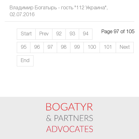
Владимир Богатырь - гость "112 Украина",
02.07.2016
Page 97 of 105
Start
Prev
92
93
94
95
96
97
98
99
100
101
Next
End
FaLang translation system by Faboba